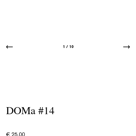
1
/
10
DOMa #14
€
25.00