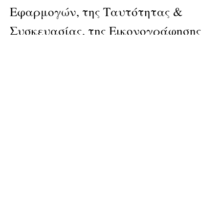
Εφαρμογών, της Ταυτότητας &
Συσκευασίας, της Εικονογράφησης
και των Ψηφιακών Εφαρμογών.
Γλώσσες: Ελληνικά / Αγγλικά
Publisher
ΕΒΓΕ
Pages: 288
Material: softcover
ISBN: 9789606764455
Categories:
graphic design
,
greek creator
,