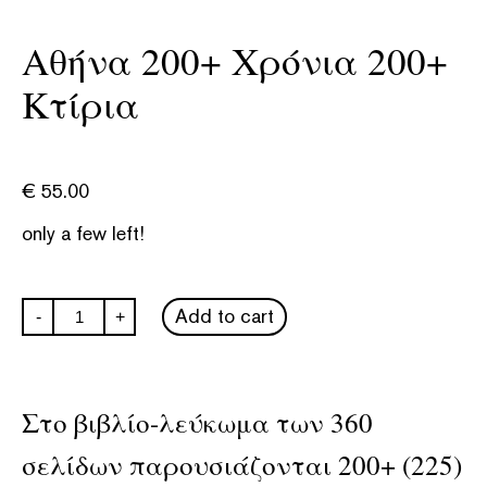
Αθήνα 200+ Χρόνια 200+
Κτίρια
€
55.00
only a few left!
Αθήνα
Add to cart
-
+
200+
Χρόνια
200+
Κτίρια
quantity
Στο βιβλίο-λεύκωμα των 360
σελίδων παρουσιάζονται 200+ (225)